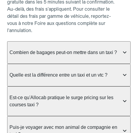
gratuite dans les 5 minutes suivant la confirmation.
Au-delà, des frais s'appliquent. Pour consulter le
détail des frais par gamme de véhicule, reportez-
vous à notre Foire aux questions complète sur
l'annulation.
Combien de bagages peut-on mettre dans un taxi ?
La capacité dépend du véhicule taxi disponible : un
taxi berline accueille en général jusqu'à 3 bagages
Quelle est la différence entre un taxi et un vtc ?
de taille moyenne. Pour des bagages volumineux
ou nombreux, précisez-le dans le champ "Message
Le taxi est un service réglementé qui peut vous
au chauffeur" lors de la réservation. Le prix n'est
prendre en charge directement dans la rue, à une
Est-ce qu'Allocab pratique le surge pricing sur les
pas impacté par le nombre de bagages.
station ou sur réservation, avec un tarif au
courses taxi ?
compteur. Le VTC fonctionne uniquement sur
réservation et propose un prix fixe annoncé à
Non. Le tarif des taxis est encadré par la
l'avance. Chez Allocab, réservez facilement votre
réglementation préfectorale et suit un barème
Puis-je voyager avec mon animal de compagnie en
taxi.