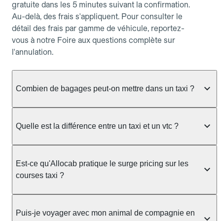
gratuite dans les 5 minutes suivant la confirmation.
Au-delà, des frais s'appliquent. Pour consulter le
détail des frais par gamme de véhicule, reportez-
vous à notre Foire aux questions complète sur
l'annulation.
Combien de bagages peut-on mettre dans un taxi ?
La capacité dépend du véhicule taxi disponible : un
taxi berline accueille en général jusqu'à 3 bagages
Quelle est la différence entre un taxi et un vtc ?
de taille moyenne. Pour des bagages volumineux
ou nombreux, précisez-le dans le champ "Message
Le taxi est un service réglementé qui peut vous
au chauffeur" lors de la réservation. Le prix n'est
prendre en charge directement dans la rue, à une
Est-ce qu'Allocab pratique le surge pricing sur les
pas impacté par le nombre de bagages.
station ou sur réservation, avec un tarif au
courses taxi ?
compteur. Le VTC fonctionne uniquement sur
réservation et propose un prix fixe annoncé à
Non. Le tarif des taxis est encadré par la
l'avance. Chez Allocab, réservez facilement votre
réglementation préfectorale et suit un barème
Puis-je voyager avec mon animal de compagnie en