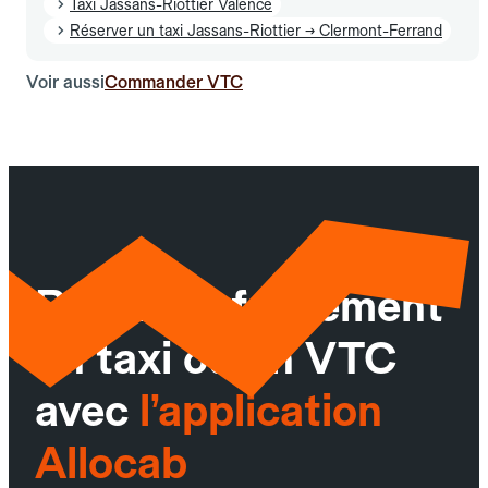
Taxi Jassans-Riottier Valence
Réserver un taxi Jassans-Riottier → Clermont-Ferrand
Voir aussi
Commander VTC
Réservez facilement
un taxi ou un VTC
avec
l’application
Allocab