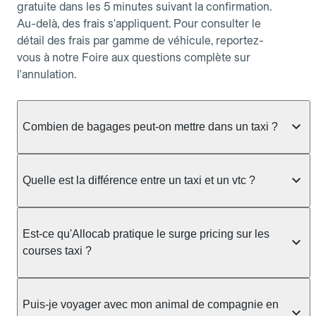
gratuite dans les 5 minutes suivant la confirmation.
Au-delà, des frais s'appliquent. Pour consulter le
détail des frais par gamme de véhicule, reportez-
vous à notre Foire aux questions complète sur
l'annulation.
Combien de bagages peut-on mettre dans un taxi ?
La capacité dépend du véhicule taxi disponible : un
taxi berline accueille en général jusqu'à 3 bagages
Quelle est la différence entre un taxi et un vtc ?
de taille moyenne. Pour des bagages volumineux
ou nombreux, précisez-le dans le champ "Message
Le taxi est un service réglementé qui peut vous
au chauffeur" lors de la réservation. Le prix n'est
prendre en charge directement dans la rue, à une
Est-ce qu'Allocab pratique le surge pricing sur les
pas impacté par le nombre de bagages.
station ou sur réservation, avec un tarif au
courses taxi ?
compteur. Le VTC fonctionne uniquement sur
réservation et propose un prix fixe annoncé à
Non. Le tarif des taxis est encadré par la
l'avance. Chez Allocab, réservez facilement votre
réglementation préfectorale et suit un barème
Puis-je voyager avec mon animal de compagnie en