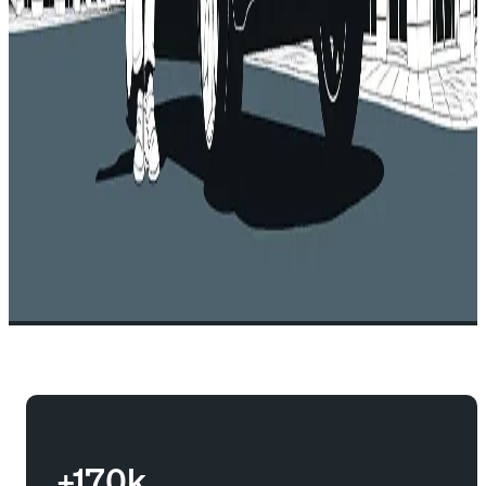
+170k