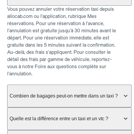
Vous pouvez annuler votre réservation taxi depuis
allocab.com ou l'application, rubrique Mes
réservations. Pour une réservation à l'avance,
l'annulation est gratuite jusqu'à 30 minutes avant le
départ. Pour une réservation immédiate, elle est
gratuite dans les 5 minutes suivant la confirmation.
Au-delà, des frais s'appliquent. Pour consulter le
détail des frais par gamme de véhicule, reportez-
vous à notre Foire aux questions complète sur
l'annulation.
Combien de bagages peut-on mettre dans un taxi ?
La capacité dépend du véhicule taxi disponible : un
taxi berline accueille en général jusqu'à 3 bagages
Quelle est la différence entre un taxi et un vtc ?
de taille moyenne. Pour des bagages volumineux
ou nombreux, précisez-le dans le champ "Message
Le taxi est un service réglementé qui peut vous