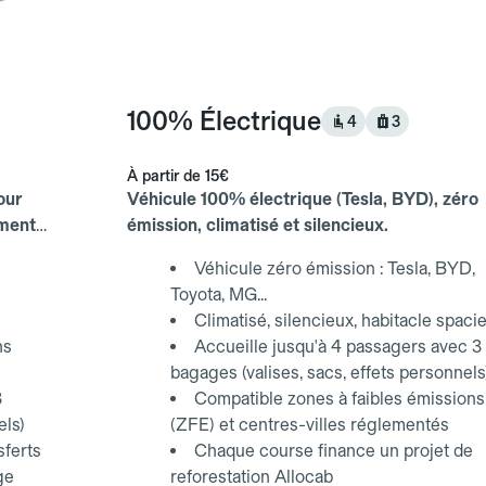
100% Électrique
4
3
À partir de
15€
our
Véhicule 100% électrique (Tesla, BYD), zéro
ements
émission, climatisé et silencieux.
Véhicule zéro émission : Tesla, BYD,
Toyota, MG...
Climatisé, silencieux, habitacle spaci
ns
Accueille jusqu'à 4 passagers avec 3
bagages (valises, sacs, effets personnels
3
Compatible zones à faibles émissions
els)
(ZFE) et centres-villes réglementés
sferts
Chaque course finance un projet de
ge
reforestation Allocab