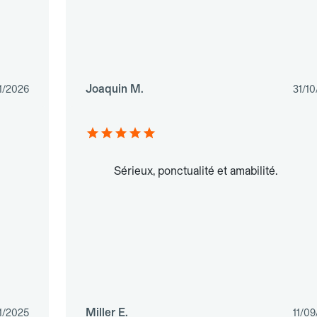
Joaquin M.
1/2026
31/1
Sérieux, ponctualité et amabilité.
Miller E.
1/2025
11/0