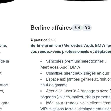
Berline affaires
4
3
À partir de
25€
one.
Berline premium (Mercedes, Audi, BMW) p
vos rendez-vous professionnels et déplac
d'affaires.
de la
Véhicules premium sélectionnés :
Mercedes, Audi, BMW
t
Climatisé, silencieux, sièges en cuir
Espace aux jambes généreux, finitio
nfort
haut de gamme
es,
Accueille jusqu'à 4 passagers avec 
bagages (valises, malles, effets personn
s gare
Idéal pour : rendez-vous clients, tran
ce
VIP, missions terrain, déplacements siè