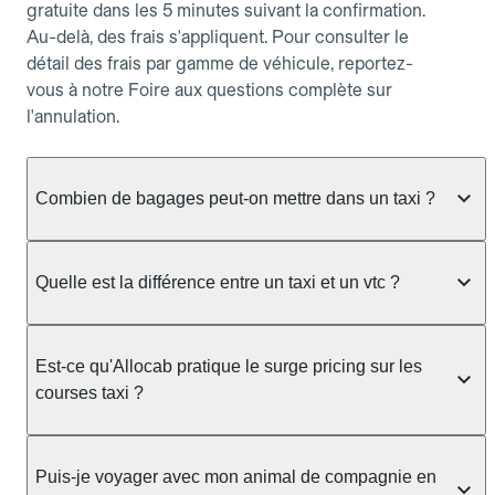
gratuite dans les 5 minutes suivant la confirmation.
Au-delà, des frais s'appliquent. Pour consulter le
détail des frais par gamme de véhicule, reportez-
vous à notre Foire aux questions complète sur
l'annulation.
Combien de bagages peut-on mettre dans un taxi ?
La capacité dépend du véhicule taxi disponible : un
taxi berline accueille en général jusqu'à 3 bagages
Quelle est la différence entre un taxi et un vtc ?
de taille moyenne. Pour des bagages volumineux
ou nombreux, précisez-le dans le champ "Message
Le taxi est un service réglementé qui peut vous
au chauffeur" lors de la réservation. Le prix n'est
prendre en charge directement dans la rue, à une
Est-ce qu'Allocab pratique le surge pricing sur les
pas impacté par le nombre de bagages.
station ou sur réservation, avec un tarif au
courses taxi ?
compteur. Le VTC fonctionne uniquement sur
réservation et propose un prix fixe annoncé à
Non. Le tarif des taxis est encadré par la
l'avance. Chez Allocab, réservez facilement votre
réglementation préfectorale et suit un barème
Puis-je voyager avec mon animal de compagnie en