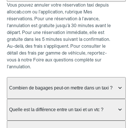
Vous pouvez annuler votre réservation taxi depuis
allocab.com ou l'application, rubrique Mes
réservations. Pour une réservation à l'avance,
l'annulation est gratuite jusqu'à 30 minutes avant le
départ. Pour une réservation immédiate, elle est
gratuite dans les 5 minutes suivant la confirmation.
Au-delà, des frais s'appliquent. Pour consulter le
détail des frais par gamme de véhicule, reportez-
vous à notre Foire aux questions complète sur
l'annulation.
Combien de bagages peut-on mettre dans un taxi ?
La capacité dépend du véhicule taxi disponible : un
taxi berline accueille en général jusqu'à 3 bagages
Quelle est la différence entre un taxi et un vtc ?
de taille moyenne. Pour des bagages volumineux
ou nombreux, précisez-le dans le champ "Message
Le taxi est un service réglementé qui peut vous