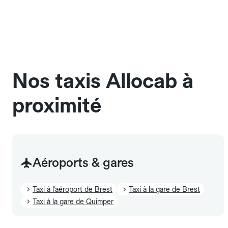
bord des taxis Allocab, à condition de voyager dans
une cage ou une caisse de transport adaptée.
Pensez à le signaler dans le champ "Message au
chauffeur". Les chiens d'assistance sont acceptés
sans cage ni frais supplémentaire, mais doivent
également être mentionnés à l'avance.
Nos taxis Allocab à
proximité
Aéroports & gares
Taxi à l'aéroport de Brest
Taxi à la gare de Brest
Taxi à la gare de Quimper