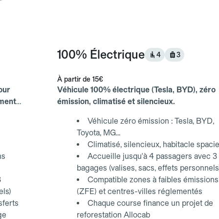
100% Électrique
4
3
À partir de
15€
our
Véhicule 100% électrique (Tesla, BYD), zéro
ements
émission, climatisé et silencieux.
Véhicule zéro émission : Tesla, BYD,
Toyota, MG...
Climatisé, silencieux, habitacle spaci
ns
Accueille jusqu'à 4 passagers avec 3
bagages (valises, sacs, effets personnels
3
Compatible zones à faibles émissions
els)
(ZFE) et centres-villes réglementés
sferts
Chaque course finance un projet de
ge
reforestation Allocab