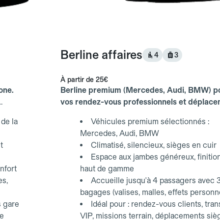
Berline affaires
4
3
À partir de
25€
one.
Berline premium (Mercedes, Audi, BMW) p
vos rendez-vous professionnels et déplac
d'affaires.
de la
Véhicules premium sélectionnés :
Mercedes, Audi, BMW
t
Climatisé, silencieux, sièges en cuir
Espace aux jambes généreux, finitio
nfort
haut de gamme
es,
Accueille jusqu'à 4 passagers avec 
bagages (valises, malles, effets personn
s gare
Idéal pour : rendez-vous clients, tran
ce
VIP, missions terrain, déplacements siè