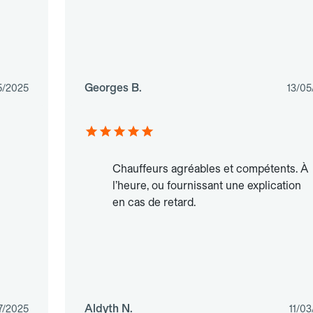
Georges B.
5/2025
13/05
Chauffeurs agréables et compétents. À
l’heure, ou fournissant une explication
en cas de retard.
Aldyth N.
7/2025
11/0