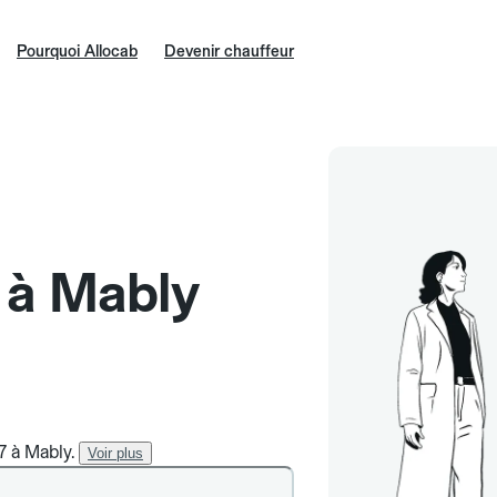
Pourquoi Allocab
Devenir chauffeur
e à Mably
7 à Mably.
Voir plus