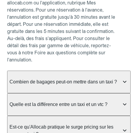
allocab.com ou l'application, rubrique Mes
réservations. Pour une réservation à l'avance,
l'annulation est gratuite jusqu'à 30 minutes avant le
départ. Pour une réservation immédiate, elle est
gratuite dans les 5 minutes suivant la confirmation.
Au-delà, des frais s'appliquent. Pour consulter le
détail des frais par gamme de véhicule, reportez-
vous à notre Foire aux questions complète sur
l'annulation.
Combien de bagages peut-on mettre dans un taxi ?
La capacité dépend du véhicule taxi disponible : un
taxi berline accueille en général jusqu'à 3 bagages
Quelle est la différence entre un taxi et un vtc ?
de taille moyenne. Pour des bagages volumineux
ou nombreux, précisez-le dans le champ "Message
Le taxi est un service réglementé qui peut vous
au chauffeur" lors de la réservation. Le prix n'est
prendre en charge directement dans la rue, à une
Est-ce qu'Allocab pratique le surge pricing sur les
pas impacté par le nombre de bagages.