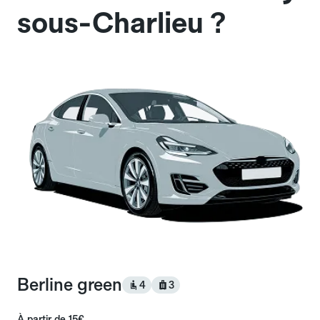
sous-Charlieu ?
Berline green
4
3
À partir de
15€