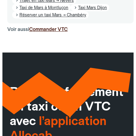
Trajet en taxi Mars → Nevers
Taxi de Mars à Montluçon
Taxi Mars Dijon
Réserver un taxi Mars → Chambéry
Voir aussi
Commander VTC
Réservez facilement
un taxi ou un VTC
avec
l’application
Allocab