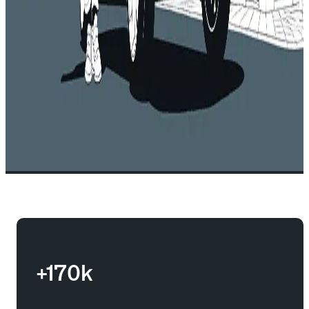
+170k