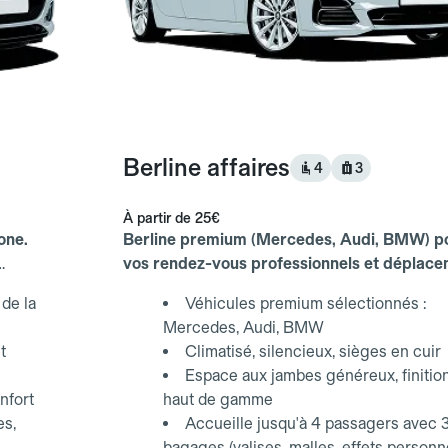
Berline affaires
4
3
À partir de
25€
one.
Berline premium (Mercedes, Audi, BMW) p
vos rendez-vous professionnels et déplac
d'affaires.
de la
Véhicules premium sélectionnés :
Mercedes, Audi, BMW
t
Climatisé, silencieux, sièges en cuir
Espace aux jambes généreux, finitio
nfort
haut de gamme
es,
Accueille jusqu'à 4 passagers avec 
bagages (valises, malles, effets personn