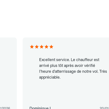
Excellent service. Le chauffeur est
arrivé plus tôt après avoir vérifié
l'heure d'atterrissage de notre vol. Très
appréciable.
Dominique L.
2/2026
20/01