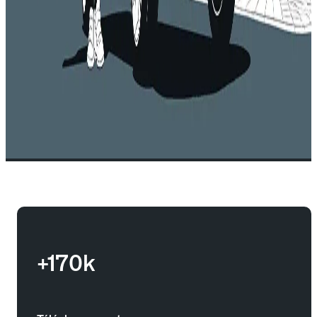
+170k