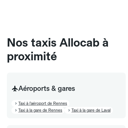
une cage ou une caisse de transport adaptée.
Pensez à le signaler dans le champ "Message au
chauffeur". Les chiens d'assistance sont acceptés
sans cage ni frais supplémentaire, mais doivent
également être mentionnés à l'avance.
Nos taxis Allocab à
proximité
Aéroports & gares
Taxi à l'aéroport de Rennes
Taxi à la gare de Rennes
Taxi à la gare de Laval