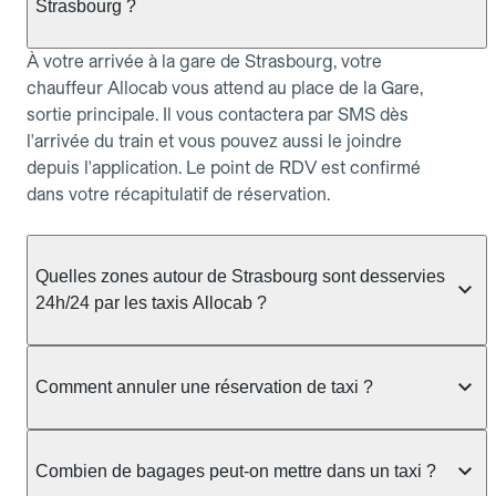
Strasbourg ?
À votre arrivée à la gare de Strasbourg, votre
chauffeur Allocab vous attend au place de la Gare,
sortie principale. Il vous contactera par SMS dès
l'arrivée du train et vous pouvez aussi le joindre
depuis l'application. Le point de RDV est confirmé
dans votre récapitulatif de réservation.
Quelles zones autour de Strasbourg sont desservies
24h/24 par les taxis Allocab ?
Allocab assure le service de taxi 24h/24 à
Strasbourg et dans les communes voisines :
Comment annuler une réservation de taxi ?
Strasbourg, Schiltigheim, Illkirch-Graffenstaden,
Ostwald, Lingolsheim, Bischheim. Pour les courses
Vous pouvez annuler votre réservation taxi depuis
entre 22h et 6h, il est conseillé de réserver à
allocab.com ou l'application, rubrique Mes
Combien de bagages peut-on mettre dans un taxi ?
l'avance afin de garantir la disponibilité d'un
réservations. Pour une réservation à l'avance,