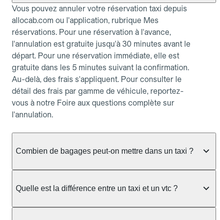
Vous pouvez annuler votre réservation taxi depuis
allocab.com ou l'application, rubrique Mes
réservations. Pour une réservation à l'avance,
l'annulation est gratuite jusqu'à 30 minutes avant le
départ. Pour une réservation immédiate, elle est
gratuite dans les 5 minutes suivant la confirmation.
Au-delà, des frais s'appliquent. Pour consulter le
détail des frais par gamme de véhicule, reportez-
vous à notre Foire aux questions complète sur
l'annulation.
Combien de bagages peut-on mettre dans un taxi ?
La capacité dépend du véhicule taxi disponible : un
taxi berline accueille en général jusqu'à 3 bagages
Quelle est la différence entre un taxi et un vtc ?
de taille moyenne. Pour des bagages volumineux
ou nombreux, précisez-le dans le champ "Message
Le taxi est un service réglementé qui peut vous