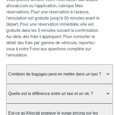
allocab.com ou l'application, rubrique Mes
réservations. Pour une réservation à l'avance,
l'annulation est gratuite jusqu'à 30 minutes avant le
départ. Pour une réservation immédiate, elle est
gratuite dans les 5 minutes suivant la confirmation.
Au-delà, des frais s'appliquent. Pour consulter le
détail des frais par gamme de véhicule, reportez-
vous à notre Foire aux questions complète sur
l'annulation.
Combien de bagages peut-on mettre dans un taxi ?
La capacité dépend du véhicule taxi disponible : un
taxi berline accueille en général jusqu'à 3 bagages
Quelle est la différence entre un taxi et un vtc ?
de taille moyenne. Pour des bagages volumineux
ou nombreux, précisez-le dans le champ "Message
Le taxi est un service réglementé qui peut vous
au chauffeur" lors de la réservation. Le prix n'est
prendre en charge directement dans la rue, à une
Est-ce qu'Allocab pratique le surge pricing sur les