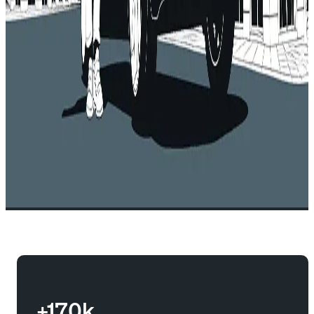
+170k