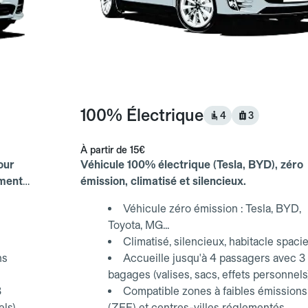
100% Électrique
4
3
À partir de
15€
our
Véhicule 100% électrique (Tesla, BYD), zéro
ements
émission, climatisé et silencieux.
Véhicule zéro émission : Tesla, BYD,
Toyota, MG...
Climatisé, silencieux, habitacle spaci
ns
Accueille jusqu'à 4 passagers avec 3
bagages (valises, sacs, effets personnels
3
Compatible zones à faibles émissions
els)
(ZFE) et centres-villes réglementés