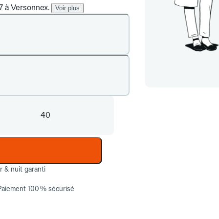
/7 à Versonnex.
Voir plus
40
ur & nuit garanti
Paiement 100 % sécurisé