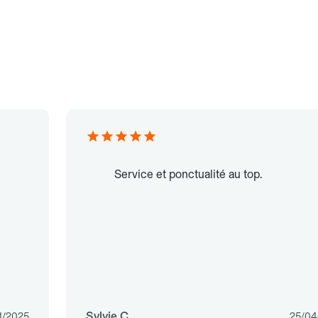
Service et ponctualité au top.
Sylvie C.
11/2025
25/04