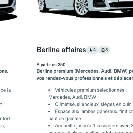
Berline affaires
4
3
À partir de
25€
one.
Berline premium (Mercedes, Audi, BMW) p
vos rendez-vous professionnels et déplac
d'affaires.
de la
Véhicules premium sélectionnés :
Mercedes, Audi, BMW
t
Climatisé, silencieux, sièges en cuir
Espace aux jambes généreux, finitio
nfort
haut de gamme
es,
Accueille jusqu'à 4 passagers avec 
bagages (valises, malles, effets personn