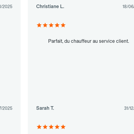
Christiane L.
1/2025
18/06
Parfait, du chauffeur au service client.
Sarah T.
7/2025
31/1