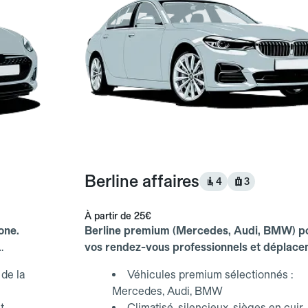
Berline affaires
4
3
À partir de
25€
one.
Berline premium (Mercedes, Audi, BMW) p
vos rendez-vous professionnels et déplac
d'affaires.
de la
Véhicules premium sélectionnés :
Mercedes, Audi, BMW
t
Climatisé, silencieux, sièges en cuir