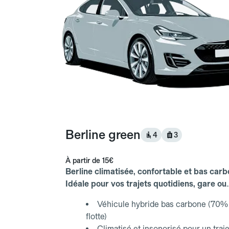
Berline green
4
3
À partir de
15€
Berline climatisée, confortable et bas carb
Idéale pour vos trajets quotidiens, gare ou
aéroport.
Véhicule hybride bas carbone (70% 
flotte)
Climatisé et insonorisé pour un traje