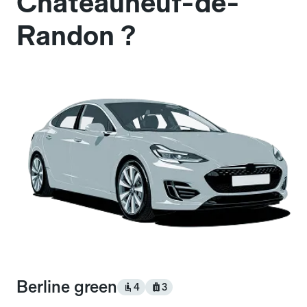
Châteauneuf-de-
Randon ?
Berline green
4
3