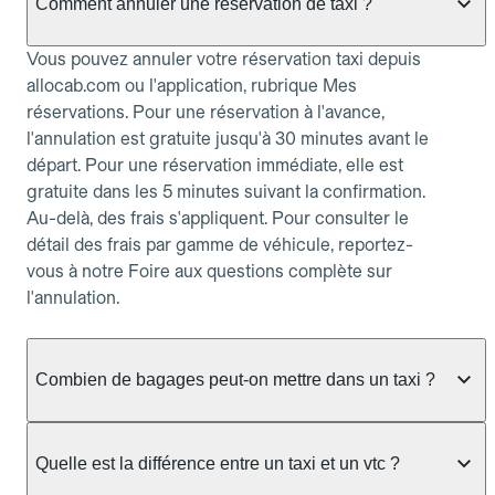
Comment annuler une réservation de taxi ?
Vous pouvez annuler votre réservation taxi depuis
allocab.com ou l'application, rubrique Mes
réservations. Pour une réservation à l'avance,
l'annulation est gratuite jusqu'à 30 minutes avant le
départ. Pour une réservation immédiate, elle est
gratuite dans les 5 minutes suivant la confirmation.
Au-delà, des frais s'appliquent. Pour consulter le
détail des frais par gamme de véhicule, reportez-
vous à notre Foire aux questions complète sur
l'annulation.
Combien de bagages peut-on mettre dans un taxi ?
La capacité dépend du véhicule taxi disponible : un
taxi berline accueille en général jusqu'à 3 bagages
Quelle est la différence entre un taxi et un vtc ?
de taille moyenne. Pour des bagages volumineux