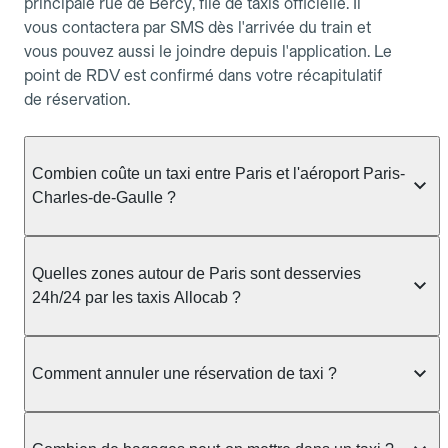
principale rue de Bercy, file de taxis officielle. Il
vous contactera par SMS dès l'arrivée du train et
vous pouvez aussi le joindre depuis l'application. Le
point de RDV est confirmé dans votre récapitulatif
de réservation.
Combien coûte un taxi entre Paris et l'aéroport Paris-
Charles-de-Gaulle ?
Le trajet en taxi entre Paris et l'aéroport Paris-
Charles-de-Gaulle coûte généralement à partir de
Quelles zones autour de Paris sont desservies
68 €, pour une durée d'environ 45–75 minutes. Le
24h/24 par les taxis Allocab ?
tarif est communiqué à la réservation sur Allocab,
sans surprise au compteur. Possibilité de réserver
Allocab assure le service de taxi 24h/24 à Paris et
à l'avance pour garantir la prise en charge.
dans les communes voisines : Paris, Boulogne-
Comment annuler une réservation de taxi ?
Billancourt, Saint-Denis, Neuilly-sur-Seine, Issy-
les-Moulineaux, Vincennes, Montreuil, Levallois-
Vous pouvez annuler votre réservation taxi depuis
Perret. Pour les courses entre 22h et 6h, il est
allocab.com ou l'application, rubrique Mes