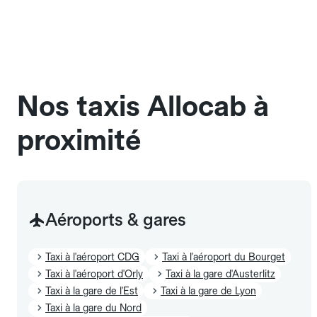
d'aéroport).
gratuite dans les 5 minutes suivant la confirmation.
de taille moyenne. Pour des bagages volumineux
Au-delà, des frais s'appliquent. Pour consulter le
ou nombreux, précisez-le dans le champ "Message
détail des frais par gamme de véhicule, reportez-
au chauffeur" lors de la réservation. Le prix n'est
vous à notre Foire aux questions complète sur
pas impacté par le nombre de bagages.
l'annulation.
Nos taxis Allocab à
proximité
Aéroports & gares
Taxi à l'aéroport CDG
Taxi à l'aéroport du Bourget
Taxi à l'aéroport d'Orly
Taxi à la gare d'Austerlitz
Taxi à la gare de l'Est
Taxi à la gare de Lyon
Taxi à la gare du Nord