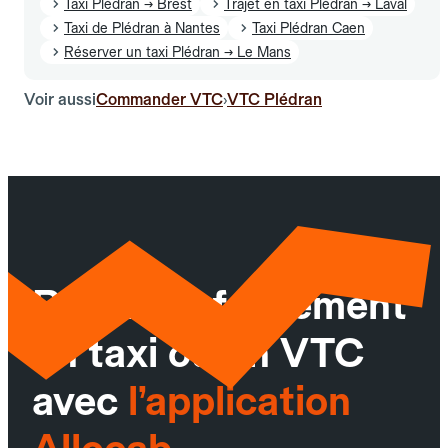
Taxi Plédran → Brest
Trajet en taxi Plédran → Laval
Taxi de Plédran à Nantes
Taxi Plédran Caen
Réserver un taxi Plédran → Le Mans
Voir aussi
Commander VTC
VTC Plédran
›
Réservez facilement
un taxi ou un VTC
avec
l’application