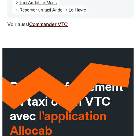
Taxi Andel Le Mans
Réserver un taxi Andel → Le Havre
Voir aussi
Commander VTC
Réservez facilement
un taxi ou un VTC
avec
l’application
Allocab