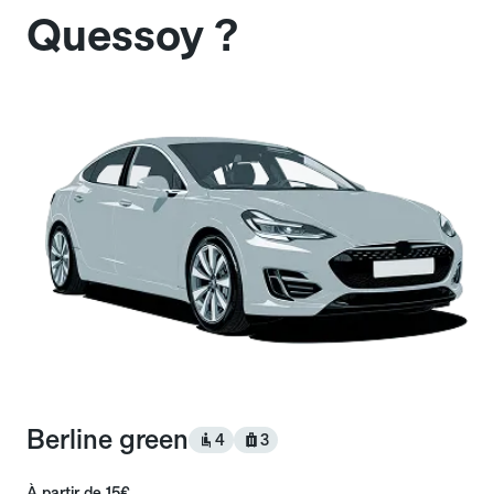
Quessoy ?
Berline green
4
3
À partir de
15€