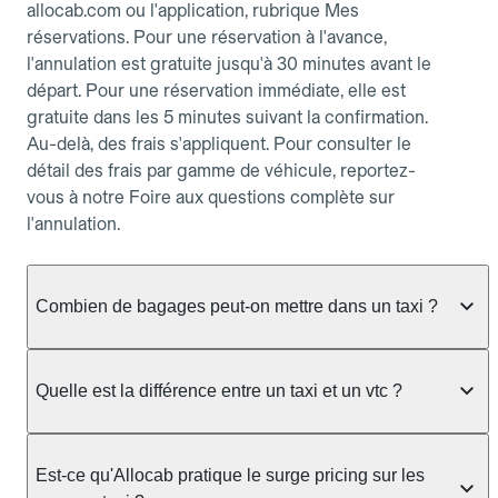
allocab.com ou l'application, rubrique Mes
réservations. Pour une réservation à l'avance,
l'annulation est gratuite jusqu'à 30 minutes avant le
départ. Pour une réservation immédiate, elle est
gratuite dans les 5 minutes suivant la confirmation.
Au-delà, des frais s'appliquent. Pour consulter le
détail des frais par gamme de véhicule, reportez-
vous à notre Foire aux questions complète sur
l'annulation.
Combien de bagages peut-on mettre dans un taxi ?
La capacité dépend du véhicule taxi disponible : un
taxi berline accueille en général jusqu'à 3 bagages
Quelle est la différence entre un taxi et un vtc ?
de taille moyenne. Pour des bagages volumineux
ou nombreux, précisez-le dans le champ "Message
Le taxi est un service réglementé qui peut vous
au chauffeur" lors de la réservation. Le prix n'est
prendre en charge directement dans la rue, à une
Est-ce qu'Allocab pratique le surge pricing sur les
pas impacté par le nombre de bagages.