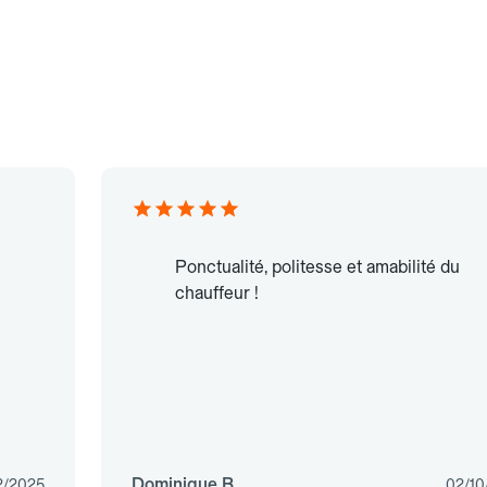
Ponctualité, politesse et amabilité du
chauffeur !
Dominique B.
2/2025
02/10