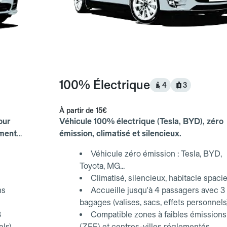
100% Électrique
4
3
À partir de
15€
our
Véhicule 100% électrique (Tesla, BYD), zéro
ements
émission, climatisé et silencieux.
Véhicule zéro émission : Tesla, BYD,
Toyota, MG...
Climatisé, silencieux, habitacle spaci
ns
Accueille jusqu'à 4 passagers avec 3
bagages (valises, sacs, effets personnels
3
Compatible zones à faibles émissions
els)
(ZFE) et centres-villes réglementés