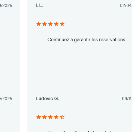
I. L.
9/2025
02/04
Continuez à garantir les réservations !
Ludovic G.
0/2025
09/1