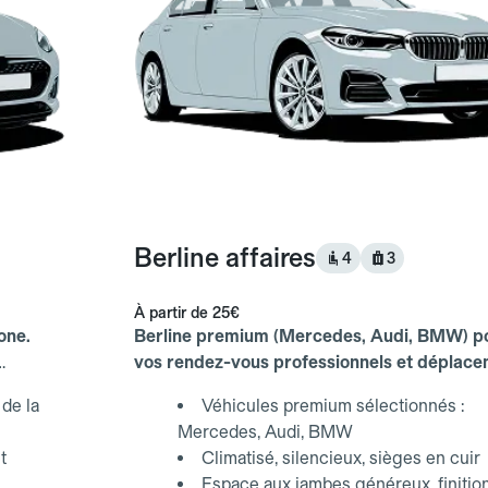
Berline affaires
4
3
À partir de
25€
one.
Berline premium (Mercedes, Audi, BMW) p
vos rendez-vous professionnels et déplac
d'affaires.
de la
Véhicules premium sélectionnés :
Mercedes, Audi, BMW
t
Climatisé, silencieux, sièges en cuir
Espace aux jambes généreux, finitio