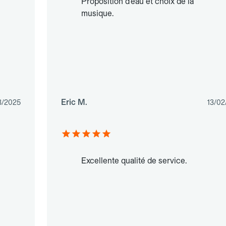
Proposition d’eau et choix de la
musique.
Eric M.
3/2025
13/02
Excellente qualité de service.