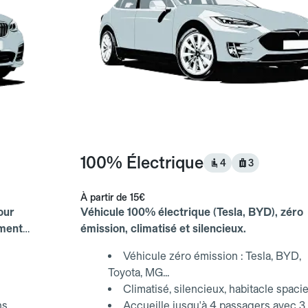
100% Électrique
4
3
À partir de
15€
our
Véhicule 100% électrique (Tesla, BYD), zéro
ements
émission, climatisé et silencieux.
Véhicule zéro émission : Tesla, BYD,
Toyota, MG...
Climatisé, silencieux, habitacle spaci
ns
Accueille jusqu'à 4 passagers avec 3