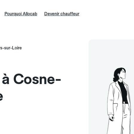
Pourquoi Allocab
Devenir chauffeur
s-sur-Loire
e à Cosne-
e