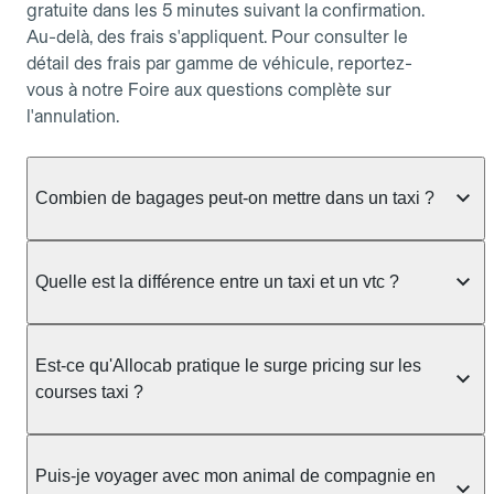
gratuite dans les 5 minutes suivant la confirmation.
Au-delà, des frais s'appliquent. Pour consulter le
détail des frais par gamme de véhicule, reportez-
vous à notre Foire aux questions complète sur
l'annulation.
Combien de bagages peut-on mettre dans un taxi ?
La capacité dépend du véhicule taxi disponible : un
taxi berline accueille en général jusqu'à 3 bagages
Quelle est la différence entre un taxi et un vtc ?
de taille moyenne. Pour des bagages volumineux
ou nombreux, précisez-le dans le champ "Message
Le taxi est un service réglementé qui peut vous
au chauffeur" lors de la réservation. Le prix n'est
prendre en charge directement dans la rue, à une
Est-ce qu'Allocab pratique le surge pricing sur les
pas impacté par le nombre de bagages.
station ou sur réservation, avec un tarif au
courses taxi ?
compteur. Le VTC fonctionne uniquement sur
réservation et propose un prix fixe annoncé à
Non. Le tarif des taxis est encadré par la
l'avance. Chez Allocab, réservez facilement votre
réglementation préfectorale et suit un barème
Puis-je voyager avec mon animal de compagnie en