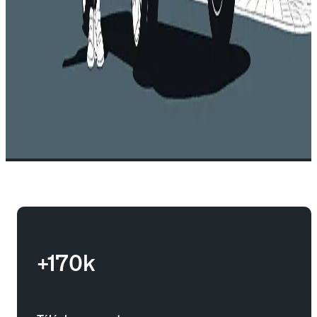
+170k