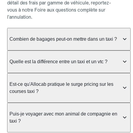
détail des frais par gamme de véhicule, reportez-
vous à notre Foire aux questions complète sur
l'annulation.
Combien de bagages peut-on mettre dans un taxi ?
La capacité dépend du véhicule taxi disponible : un
taxi berline accueille en général jusqu'à 3 bagages
Quelle est la différence entre un taxi et un vtc ?
de taille moyenne. Pour des bagages volumineux
ou nombreux, précisez-le dans le champ "Message
Le taxi est un service réglementé qui peut vous
au chauffeur" lors de la réservation. Le prix n'est
prendre en charge directement dans la rue, à une
Est-ce qu'Allocab pratique le surge pricing sur les
pas impacté par le nombre de bagages.
station ou sur réservation, avec un tarif au
courses taxi ?
compteur. Le VTC fonctionne uniquement sur
réservation et propose un prix fixe annoncé à
Non. Le tarif des taxis est encadré par la
l'avance. Chez Allocab, réservez facilement votre
réglementation préfectorale et suit un barème
Puis-je voyager avec mon animal de compagnie en
taxi.
officiel : il protège des hausses liées à la demande.
taxi ?
Chez Allocab, le prix estimé est affiché avant la