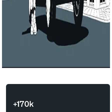
+170k