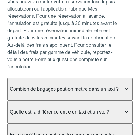
Vous pouvez annuler votre réservation taxi depuis
allocab.com ou l'application, rubrique Mes
réservations. Pour une réservation à l'avance,
l'annulation est gratuite jusqu'à 30 minutes avant le
départ. Pour une réservation immédiate, elle est
gratuite dans les 5 minutes suivant la confirmation.
Au-delà, des frais s'appliquent. Pour consulter le
détail des frais par gamme de véhicule, reportez-
vous à notre Foire aux questions complète sur
l'annulation.
Combien de bagages peut-on mettre dans un taxi ?
La capacité dépend du véhicule taxi disponible : un
taxi berline accueille en général jusqu'à 3 bagages
Quelle est la différence entre un taxi et un vtc ?
de taille moyenne. Pour des bagages volumineux
ou nombreux, précisez-le dans le champ "Message
Le taxi est un service réglementé qui peut vous
au chauffeur" lors de la réservation. Le prix n'est
prendre en charge directement dans la rue, à une
Est-ce qu'Allocab pratique le surge pricing sur les