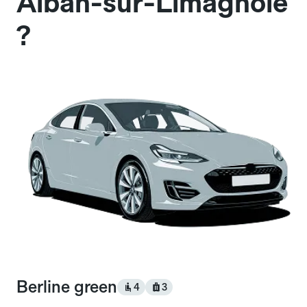
Alban-sur-Limagnole
?
Berline green
4
3