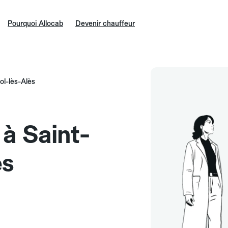
Pourquoi Allocab
Devenir chauffeur
ol-lès-Alès
 à Saint-
ès