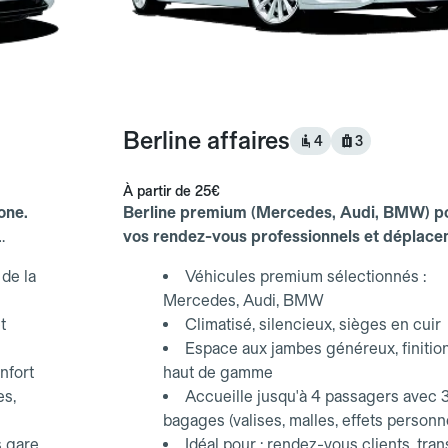
Berline affaires
4
3
À partir de
25€
one.
Berline premium (Mercedes, Audi, BMW) p
vos rendez-vous professionnels et déplac
d'affaires.
de la
Véhicules premium sélectionnés :
Mercedes, Audi, BMW
t
Climatisé, silencieux, sièges en cuir
Espace aux jambes généreux, finitio
nfort
haut de gamme
es,
Accueille jusqu'à 4 passagers avec 
bagages (valises, malles, effets personn
s gare
Idéal pour : rendez-vous clients, tran