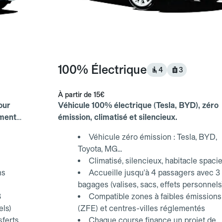
100% Électrique
4
3
À partir de
15€
our
Véhicule 100% électrique (Tesla, BYD), zéro
ements
émission, climatisé et silencieux.
Véhicule zéro émission : Tesla, BYD,
Toyota, MG...
Climatisé, silencieux, habitacle spaci
ns
Accueille jusqu'à 4 passagers avec 3
bagages (valises, sacs, effets personnels
3
Compatible zones à faibles émissions
els)
(ZFE) et centres-villes réglementés
sferts
Chaque course finance un projet de