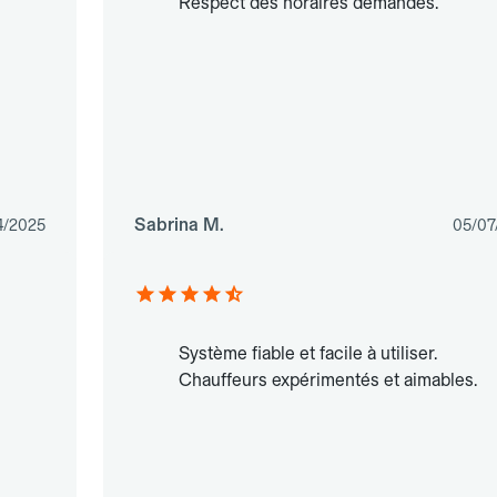
Respect des horaires demandés.
Sabrina M.
4/2025
05/07
Système fiable et facile à utiliser.
Chauffeurs expérimentés et aimables.