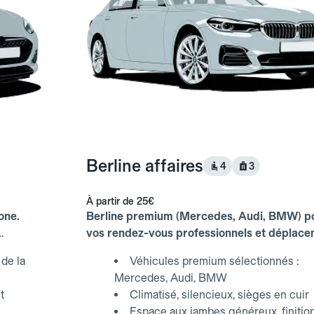
Berline affaires
4
3
À partir de
25€
one.
Berline premium (Mercedes, Audi, BMW) p
vos rendez-vous professionnels et déplac
d'affaires.
de la
Véhicules premium sélectionnés :
Mercedes, Audi, BMW
t
Climatisé, silencieux, sièges en cuir
Espace aux jambes généreux, finitio