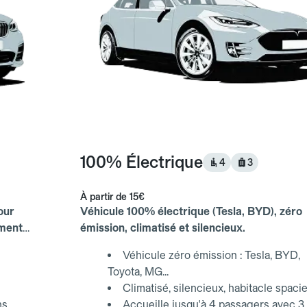
100% Électrique
4
3
À partir de
15€
our
Véhicule 100% électrique (Tesla, BYD), zéro
ements
émission, climatisé et silencieux.
Véhicule zéro émission : Tesla, BYD,
Toyota, MG...
Climatisé, silencieux, habitacle spaci
ns
Accueille jusqu'à 4 passagers avec 3