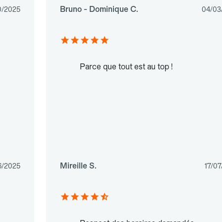
Bruno - Dominique C.
0/2025
04/03
Parce que tout est au top !
Mireille S.
6/2025
17/0