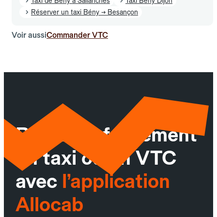
Taxi de Bény à Sallanches
Taxi Bény Dijon
Réserver un taxi Bény → Besançon
Voir aussi
Commander VTC
Réservez facilement
un taxi ou un VTC
avec
l’application
Allocab