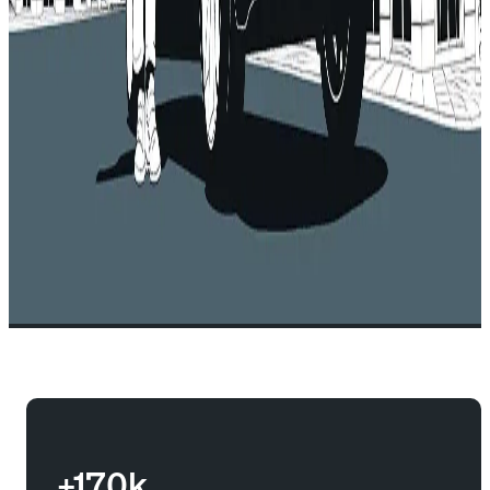
+170k