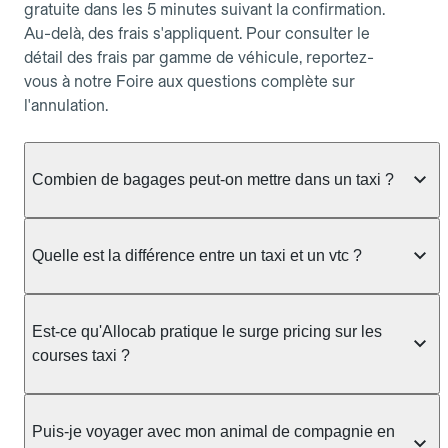
gratuite dans les 5 minutes suivant la confirmation.
Au-delà, des frais s'appliquent. Pour consulter le
détail des frais par gamme de véhicule, reportez-
vous à notre Foire aux questions complète sur
l'annulation.
Combien de bagages peut-on mettre dans un taxi ?
La capacité dépend du véhicule taxi disponible : un
taxi berline accueille en général jusqu'à 3 bagages
Quelle est la différence entre un taxi et un vtc ?
de taille moyenne. Pour des bagages volumineux
ou nombreux, précisez-le dans le champ "Message
Le taxi est un service réglementé qui peut vous
au chauffeur" lors de la réservation. Le prix n'est
prendre en charge directement dans la rue, à une
Est-ce qu'Allocab pratique le surge pricing sur les
pas impacté par le nombre de bagages.
station ou sur réservation, avec un tarif au
courses taxi ?
compteur. Le VTC fonctionne uniquement sur
réservation et propose un prix fixe annoncé à
Non. Le tarif des taxis est encadré par la
l'avance. Chez Allocab, réservez facilement votre
réglementation préfectorale et suit un barème
Puis-je voyager avec mon animal de compagnie en