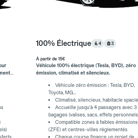
100% Électrique
4
3
À partir de
15€
our
Véhicule 100% électrique (Tesla, BYD), zéro
ements
émission, climatisé et silencieux.
Véhicule zéro émission : Tesla, BYD,
Toyota, MG...
Climatisé, silencieux, habitacle spaci
ns
Accueille jusqu'à 4 passagers avec 3
bagages (valises, sacs, effets personnels
3
Compatible zones à faibles émissions
els)
(ZFE) et centres-villes réglementés
sferts
Chaque course finance un projet de