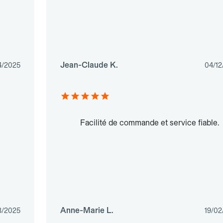
Jean-Claude K.
4/2025
04/12
Facilité de commande et service fiable.
Anne-Marie L.
3/2025
19/02