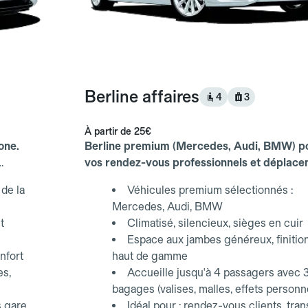
Berline affaires
4
3
À partir de
25€
one.
Berline premium (Mercedes, Audi, BMW) p
vos rendez-vous professionnels et déplac
d'affaires.
de la
Véhicules premium sélectionnés :
Mercedes, Audi, BMW
t
Climatisé, silencieux, sièges en cuir
Espace aux jambes généreux, finitio
nfort
haut de gamme
es,
Accueille jusqu'à 4 passagers avec 
bagages (valises, malles, effets personn
s gare
Idéal pour : rendez-vous clients, tran