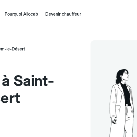
Pourquoi Allocab
Devenir chauffeur
hem-le-Désert
 à Saint-
ert