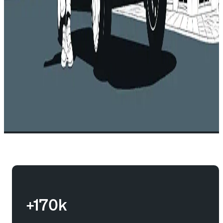
+170k