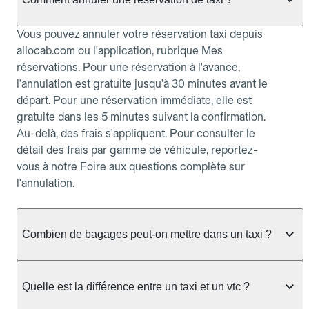
Vous pouvez annuler votre réservation taxi depuis
allocab.com ou l'application, rubrique Mes
réservations. Pour une réservation à l'avance,
l'annulation est gratuite jusqu'à 30 minutes avant le
départ. Pour une réservation immédiate, elle est
gratuite dans les 5 minutes suivant la confirmation.
Au-delà, des frais s'appliquent. Pour consulter le
détail des frais par gamme de véhicule, reportez-
vous à notre Foire aux questions complète sur
l'annulation.
Combien de bagages peut-on mettre dans un taxi ?
La capacité dépend du véhicule taxi disponible : un
taxi berline accueille en général jusqu'à 3 bagages
Quelle est la différence entre un taxi et un vtc ?
de taille moyenne. Pour des bagages volumineux