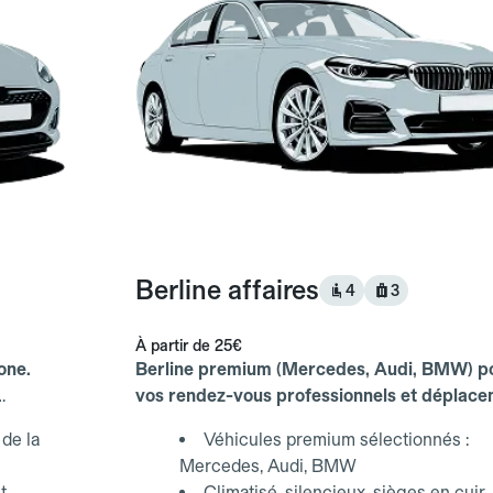
Berline affaires
4
3
À partir de
25€
one.
Berline premium (Mercedes, Audi, BMW) p
vos rendez-vous professionnels et déplac
d'affaires.
de la
Véhicules premium sélectionnés :
Mercedes, Audi, BMW
t
Climatisé, silencieux, sièges en cuir