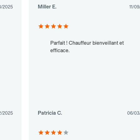
Miller E.
3/2025
11/0
Parfait ! Chauffeur bienveillant et
efficace.
Patricia C.
2/2025
06/03