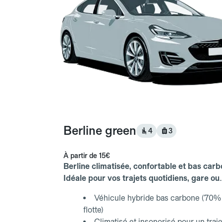
Berline green
4
3
À partir de
15€
Berline climatisée, confortable et bas carb
Idéale pour vos trajets quotidiens, gare ou
aéroport.
Véhicule hybride bas carbone (70% 
flotte)
Climatisé et insonorisé pour un traje