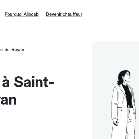
Pourquoi Allocab
Devenir chauffeur
ice-de-Royan
 à Saint-
yan