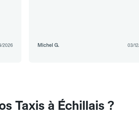
Michel G.
4/2026
03/12
 Taxis à Échillais ?