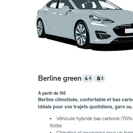
Berline green
4
3
À partir de
15€
Berline climatisée, confortable et bas carb
Idéale pour vos trajets quotidiens, gare ou
aéroport.
Véhicule hybride bas carbone (70% 
flotte)
Climatisé et insonorisé pour un traje