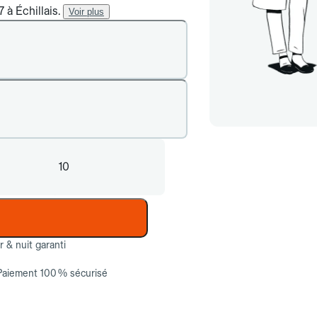
 à Échillais.
Voir plus
10
ur & nuit garanti
Paiement 100 % sécurisé