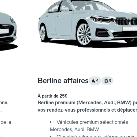
Berline affaires
4
3
À partir de
25€
one.
Berline premium (Mercedes, Audi, BMW) p
vos rendez-vous professionnels et déplac
d'affaires.
de la
Véhicules premium sélectionnés :
Mercedes, Audi, BMW
t
Climatisé, silencieux, sièges en cuir