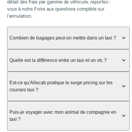
détail des frais par gamme de véhicule, reportez-
vous à notre Foire aux questions complète sur
l'annulation.
Combien de bagages peut-on mettre dans un taxi ?
La capacité dépend du véhicule taxi disponible : un
taxi berline accueille en général jusqu'à 3 bagages
Quelle est la différence entre un taxi et un vtc ?
de taille moyenne. Pour des bagages volumineux
ou nombreux, précisez-le dans le champ "Message
Le taxi est un service réglementé qui peut vous
au chauffeur" lors de la réservation. Le prix n'est
prendre en charge directement dans la rue, à une
Est-ce qu'Allocab pratique le surge pricing sur les
pas impacté par le nombre de bagages.
station ou sur réservation, avec un tarif au
courses taxi ?
compteur. Le VTC fonctionne uniquement sur
réservation et propose un prix fixe annoncé à
Non. Le tarif des taxis est encadré par la
l'avance. Chez Allocab, réservez facilement votre
réglementation préfectorale et suit un barème
Puis-je voyager avec mon animal de compagnie en
taxi.
officiel : il protège des hausses liées à la demande.
taxi ?
Chez Allocab, le prix estimé est affiché avant la