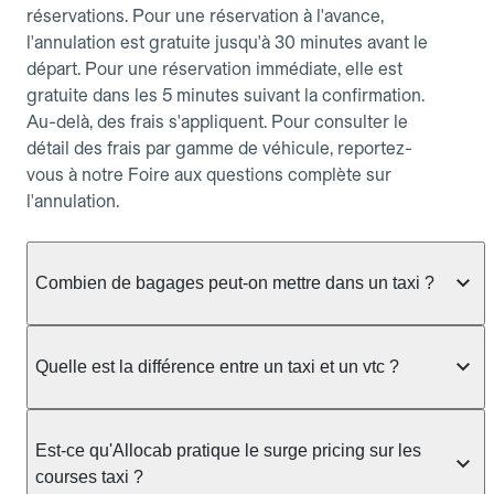
réservations. Pour une réservation à l'avance,
l'annulation est gratuite jusqu'à 30 minutes avant le
départ. Pour une réservation immédiate, elle est
gratuite dans les 5 minutes suivant la confirmation.
Au-delà, des frais s'appliquent. Pour consulter le
détail des frais par gamme de véhicule, reportez-
vous à notre Foire aux questions complète sur
l'annulation.
Combien de bagages peut-on mettre dans un taxi ?
La capacité dépend du véhicule taxi disponible : un
taxi berline accueille en général jusqu'à 3 bagages
Quelle est la différence entre un taxi et un vtc ?
de taille moyenne. Pour des bagages volumineux
ou nombreux, précisez-le dans le champ "Message
Le taxi est un service réglementé qui peut vous
au chauffeur" lors de la réservation. Le prix n'est
prendre en charge directement dans la rue, à une
Est-ce qu'Allocab pratique le surge pricing sur les
pas impacté par le nombre de bagages.
station ou sur réservation, avec un tarif au
courses taxi ?