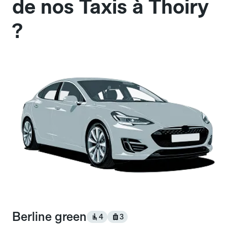
de nos Taxis à Thoiry
?
Berline green
4
3