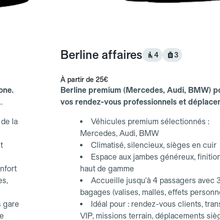
Berline affaires
4
3
À partir de
25€
one.
Berline premium (Mercedes, Audi, BMW) p
vos rendez-vous professionnels et déplac
d'affaires.
de la
Véhicules premium sélectionnés :
Mercedes, Audi, BMW
t
Climatisé, silencieux, sièges en cuir
Espace aux jambes généreux, finitio
nfort
haut de gamme
es,
Accueille jusqu'à 4 passagers avec 
bagages (valises, malles, effets personn
s gare
Idéal pour : rendez-vous clients, tran
ce
VIP, missions terrain, déplacements siè