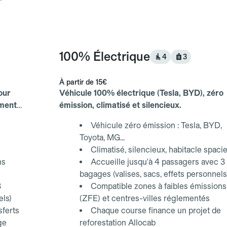
100% Électrique
4
3
À partir de
15€
our
Véhicule 100% électrique (Tesla, BYD), zéro
ements
émission, climatisé et silencieux.
Véhicule zéro émission : Tesla, BYD,
Toyota, MG...
Climatisé, silencieux, habitacle spaci
ns
Accueille jusqu'à 4 passagers avec 3
bagages (valises, sacs, effets personnels
3
Compatible zones à faibles émissions
els)
(ZFE) et centres-villes réglementés
sferts
Chaque course finance un projet de
ge
reforestation Allocab