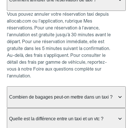
Vous pouvez annuler votre réservation taxi depuis
allocab.com ou l'application, rubrique Mes
réservations. Pour une réservation à l'avance,
l'annulation est gratuite jusqu'à 30 minutes avant le
départ. Pour une réservation immédiate, elle est
gratuite dans les 5 minutes suivant la confirmation.
Au-delà, des frais s'appliquent. Pour consulter le
détail des frais par gamme de véhicule, reportez-
vous à notre Foire aux questions complète sur
l'annulation.
Combien de bagages peut-on mettre dans un taxi ?
La capacité dépend du véhicule taxi disponible : un
taxi berline accueille en général jusqu'à 3 bagages
Quelle est la différence entre un taxi et un vtc ?
de taille moyenne. Pour des bagages volumineux