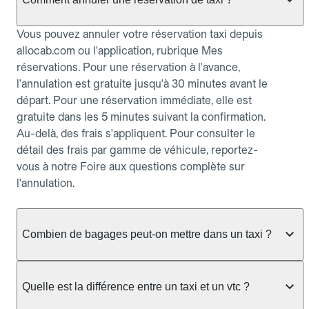
Vous pouvez annuler votre réservation taxi depuis
allocab.com ou l'application, rubrique Mes
réservations. Pour une réservation à l'avance,
l'annulation est gratuite jusqu'à 30 minutes avant le
départ. Pour une réservation immédiate, elle est
gratuite dans les 5 minutes suivant la confirmation.
Au-delà, des frais s'appliquent. Pour consulter le
détail des frais par gamme de véhicule, reportez-
vous à notre Foire aux questions complète sur
l'annulation.
Combien de bagages peut-on mettre dans un taxi ?
La capacité dépend du véhicule taxi disponible : un
taxi berline accueille en général jusqu'à 3 bagages
Quelle est la différence entre un taxi et un vtc ?
de taille moyenne. Pour des bagages volumineux