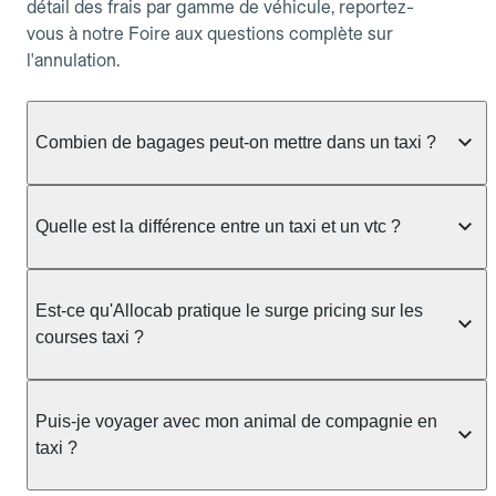
détail des frais par gamme de véhicule, reportez-
vous à notre Foire aux questions complète sur
l'annulation.
Combien de bagages peut-on mettre dans un taxi ?
La capacité dépend du véhicule taxi disponible : un
taxi berline accueille en général jusqu'à 3 bagages
Quelle est la différence entre un taxi et un vtc ?
de taille moyenne. Pour des bagages volumineux
ou nombreux, précisez-le dans le champ "Message
Le taxi est un service réglementé qui peut vous
au chauffeur" lors de la réservation. Le prix n'est
prendre en charge directement dans la rue, à une
Est-ce qu'Allocab pratique le surge pricing sur les
pas impacté par le nombre de bagages.
station ou sur réservation, avec un tarif au
courses taxi ?
compteur. Le VTC fonctionne uniquement sur
réservation et propose un prix fixe annoncé à
Non. Le tarif des taxis est encadré par la
l'avance. Chez Allocab, réservez facilement votre
réglementation préfectorale et suit un barème
Puis-je voyager avec mon animal de compagnie en
taxi.
officiel : il protège des hausses liées à la demande.
taxi ?
Chez Allocab, le prix estimé est affiché avant la