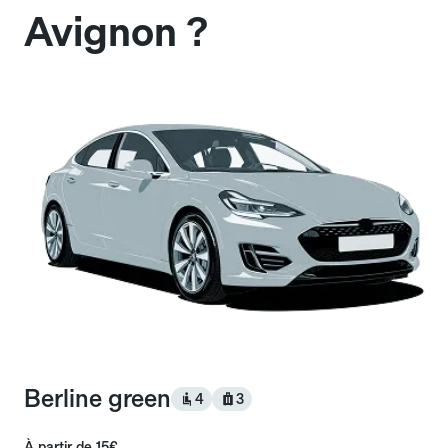
Avignon ?
Berline green
4
3
À partir de
15€