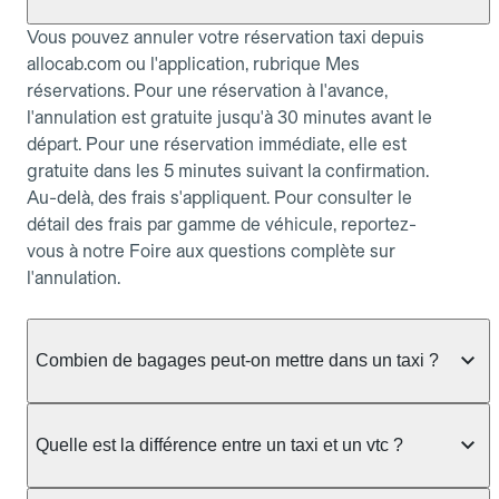
Vous pouvez annuler votre réservation taxi depuis
allocab.com ou l'application, rubrique Mes
réservations. Pour une réservation à l'avance,
l'annulation est gratuite jusqu'à 30 minutes avant le
départ. Pour une réservation immédiate, elle est
gratuite dans les 5 minutes suivant la confirmation.
Au-delà, des frais s'appliquent. Pour consulter le
détail des frais par gamme de véhicule, reportez-
vous à notre Foire aux questions complète sur
l'annulation.
Combien de bagages peut-on mettre dans un taxi ?
La capacité dépend du véhicule taxi disponible : un
taxi berline accueille en général jusqu'à 3 bagages
Quelle est la différence entre un taxi et un vtc ?
de taille moyenne. Pour des bagages volumineux
ou nombreux, précisez-le dans le champ "Message